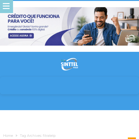
Home
Tag Archives: fitratelp